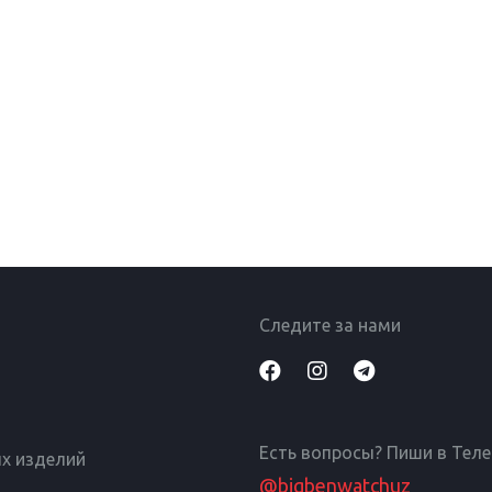
Следите за нами
Есть вопросы? Пиши в Тел
х изделий
@bigbenwatchuz