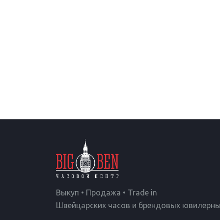
Выкуп • Продажа • Trade in
Швейцарских часов и брендовых ювилерны