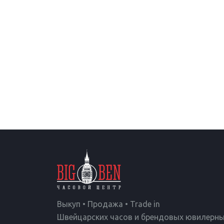
Выкуп • Продажа • Trade in
Швейцарских часов и брендовых ювилерны