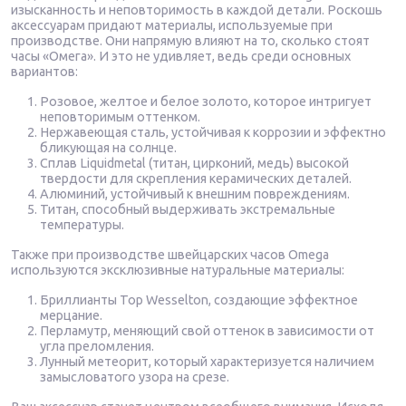
изысканность и неповторимость в каждой детали. Роскошь
аксессуарам придают материалы, используемые при
производстве. Они напрямую влияют на то, сколько стоят
часы «Омега». И это не удивляет, ведь среди основных
вариантов:
Розовое, желтое и белое золото, которое интригует
неповторимым оттенком.
Нержавеющая сталь, устойчивая к коррозии и эффектно
бликующая на солнце.
Сплав Liquidmetal (титан, цирконий, медь) высокой
твердости для скрепления керамических деталей.
Алюминий, устойчивый к внешним повреждениям.
Титан, способный выдерживать экстремальные
температуры.
Также при производстве швейцарских часов Omega
используются эксклюзивные натуральные материалы:
Бриллианты Top Wesselton, создающие эффектное
мерцание.
Перламутр, меняющий свой оттенок в зависимости от
угла преломления.
Лунный метеорит, который характеризуется наличием
замысловатого узора на срезе.