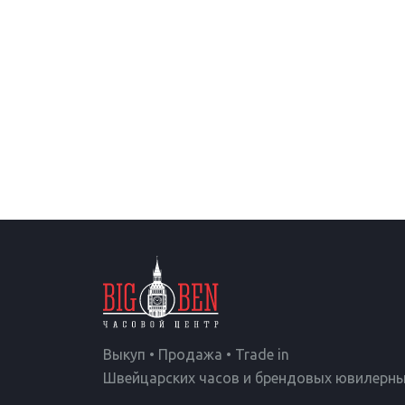
Выкуп • Продажа • Trade in
Швейцарских часов и брендовых ювилерны