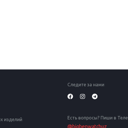
Следите за нами
Есть вопросы? Пиши в Тел
х изделий
@bigbenwatchuz