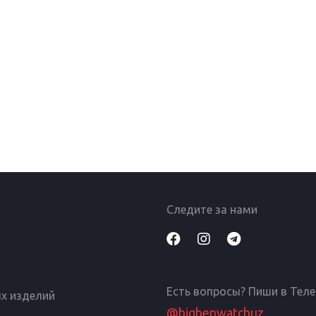
Следите за нами
Есть вопросы? Пиши в Тел
х изделий
@bigbenwatchuz