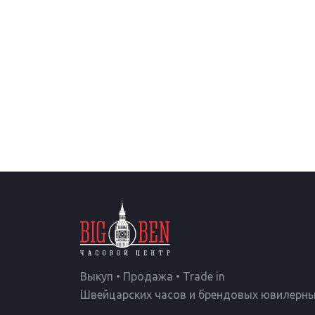
Выкуп • Продажа • Trade in
Швейцарских часов и брендовых ювилерны