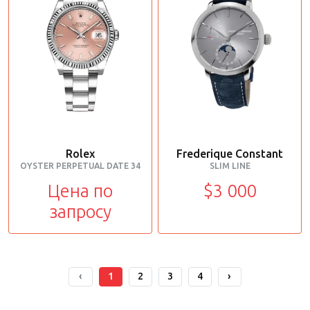
Rolex
Frederique Constant
OYSTER PERPETUAL DATE 34
SLIM LINE
Цена по
$3 000
запросу
‹
1
2
3
4
›