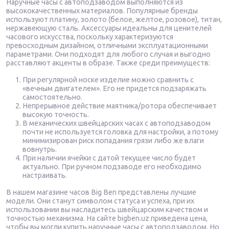
Наручные часы с автоподзаводом выполняются из
высококачественных материалов. Популярные бренды
используют платину, золото (белое, желтое, розовое), титан,
нержавеющую сталь. Аксессуары идеальны для ценителей
часового искусства, поскольку характеризуются
превосходным дизайном, отличными эксплуатационными
параметрами. Они подходят для любого случая и выгодно
расставляют акценты в образе. Также среди преимуществ:
При регулярной носке изделие можно сравнить с
«вечным двигателем». Его не придется подзаряжать
самостоятельно.
Непрерывное действие маятника/ротора обеспечивает
высокую точность.
В механических швейцарских часах с автоподзаводом
почти не используется головка для настройки, а потому
минимизирован риск попадания грязи либо же влаги
вовнутрь.
При наличии ячейки с датой текущее число будет
актуально. При ручном подзаводе его необходимо
настраивать.
В нашем магазине часов Big Ben представлены лучшие
модели. Они станут символом статуса и успеха, при их
использовании вы насладитесь швейцарским качеством и
точностью механизма. На сайте bigben.uz приведена цена,
чтобы вы могли купить наручные часы с автоподзаводом. Но