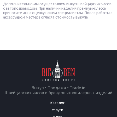
Дополнительно мы осуществляем выкуп швейцарских часов
с автоподзаводом. При наличии изделий премиум-класса
приносите их на оценку нашим специалистам. После работы с
аксессуаром мастера огласят стоимость выкупа.
Выкуп • Продажа • Trade in
Швейцарских часов и брендовых ювилерных изделий
Каталог
Услуги
Блог