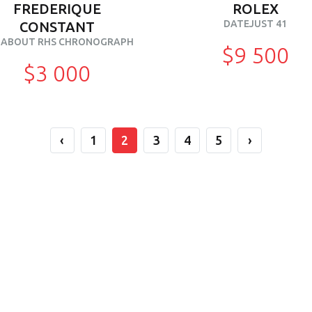
FREDERIQUE
ROLEX
DATEJUST 41
CONSTANT
ABOUT RHS CHRONOGRAPH
$9 500
$3 000
‹
1
2
3
4
5
›