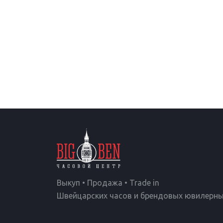
Выкуп • Продажа • Trade in
Швейцарских часов и брендовых ювилерны