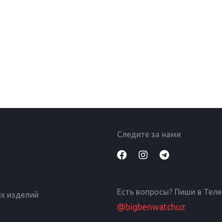
Следите за нами
Есть вопросы? Пиши в Тел
х изделий
@bigbenwatchuz