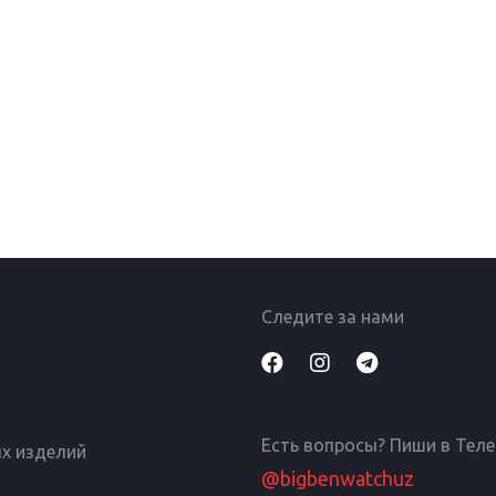
Следите за нами
Есть вопросы? Пиши в Тел
х изделий
@bigbenwatchuz