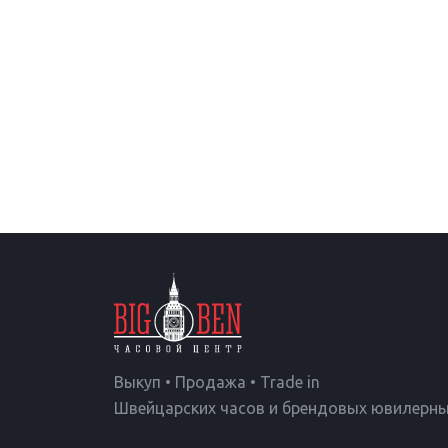
Выкуп • Продажа • Trade in
Швейцарских часов и брендовых ювилерны