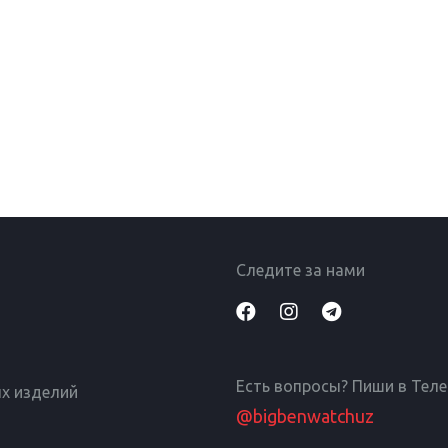
Следите за нами
Есть вопросы? Пиши в Тел
х изделий
@bigbenwatchuz