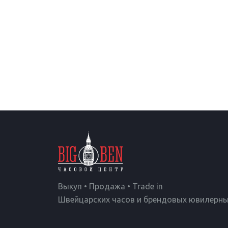
Выкуп • Продажа • Trade in
Швейцарских часов и брендовых ювилерны