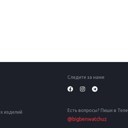
Следите за нами
Есть вопросы? Пиши в Тел
х изделий
@bigbenwatchuz