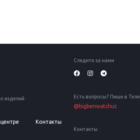
Следите за нами
Есть вопросы? Пиши в Тел
х изделий
@bigbenwatchuz
 центре
Контакты
Контакты