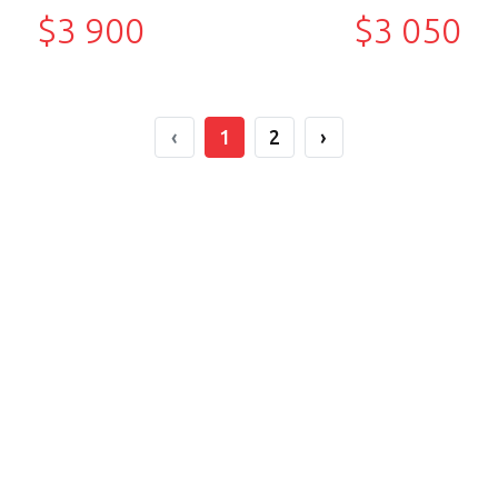
$3 900
$3 050
‹
1
2
›