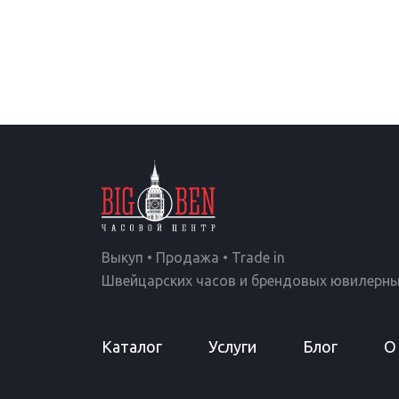
Выкуп • Продажа • Trade in
Швейцарских часов и брендовых ювилерны
Каталог
Услуги
Блог
О