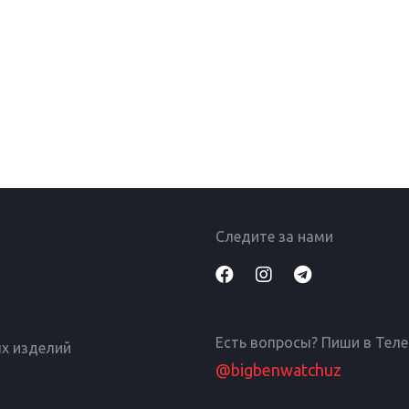
Следите за нами
Есть вопросы? Пиши в Тел
х изделий
@bigbenwatchuz