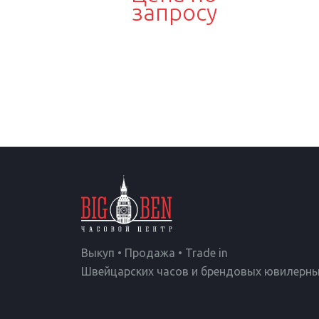
запросу
Выкуп • Продажа • Trade in
Швейцарских часов и брендовых ювилерны