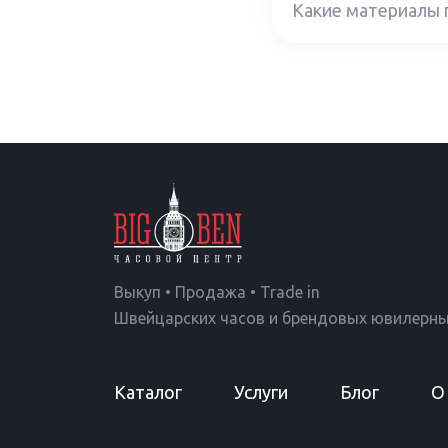
Какие материалы п
Выкуп • Продажа • Trade in
Швейцарских часов и брендовых ювилерны
Каталог
Услуги
Блог
О