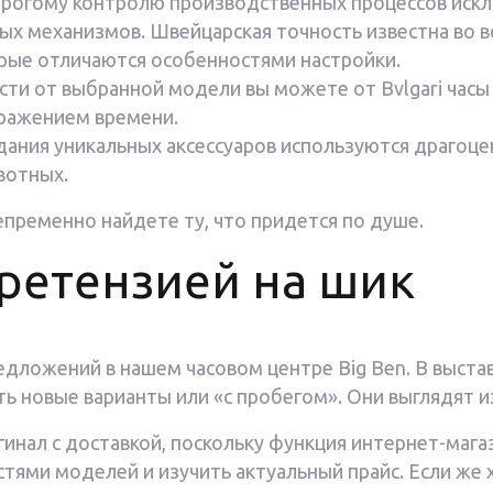
трогому контролю производственных процессов искл
ых механизмов. Швейцарская точность известна во 
орые отличаются особенностями настройки.
ти от выбранной модели вы можете от Bvlgari часы
ражением времени.
ания уникальных аксессуаров используются драгоцен
вотных.
пременно найдете ту, что придется по душе.
 претензией на шик
едложений в нашем часовом центре Big Ben. В выст
ь новые варианты или «с пробегом». Они выглядят и
игинал с доставкой, поскольку функция интернет-мага
тями моделей и изучить актуальный прайс. Если же 