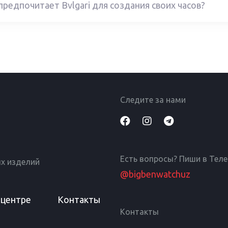
редпочитает Bvlgari для создания своих часов?
Следите за нами
Есть вопросы? Пиши в Тел
х изделий
@bigbenwatchuz
 центре
Контакты
Контакты