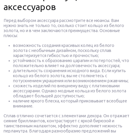
аксессуаров
Перед выбором аксессуара рассмотрите все нюансы. Вам
нужно знать не только то, сколько стоит кольцо из белого
золота, но и в чем заключаются преимущества. Основные
плюсы:
возможность создания красивых колец из белого
золота с необычным дизайном, поскольку сплав
характеризуется гибкостью и прочностью;
устойчивость к образованию царапин и потертостей, что
положительно влияет на долговечность аксессуара;
длительность сохранения исходного вида. Если купить
кольцо из белого золота, вы не столкнетесь с
потускнением украшения или возникновением ржавчины;
схожесть изделий по внешнему виду с платиновыми
аксессуарами. Однако модные кольца из белого золота
обладают большей доступностью;
наличие яркого блеска, который приковывает всеобщее
внимание.
Сплав отлично сочетается с элементами декора. Он отражает
сияние бриллиантов, контрастирует с яркой бирюзой и
таинственным малахитом, эффектно дополняет нежность
перламутра. Благодаря разнообразию предложений вы