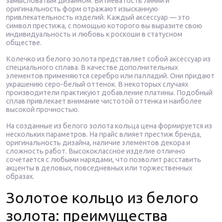
замысловатым дизайном. Витиеватость линий и
оригинальность форм отражают изысканную
привлекательность изделий. Каждый аксессуар — это
символ престижа, с помощью которого вы выразите свою
индивидуальность и любовь к роскоши в статусном
обществе.
Колечко из белого золота представляет собой аксессуар из
специального сплава. В качестве дополнительных
элементов применяются серебро или палладий. Они придают
украшению серо-белый оттенок. В некоторых случаях
производители практикуют добавление платины. Подобный
сплав привлекает внимание чистотой оттенка и наиболее
высокой прочностью.
На созданные из белого золота кольца цена формируется из
нескольких параметров. На прайс влияет престиж бренда,
оригинальность дизайна, наличие элементов декора и
сложность работ. Высококлассное изделие отлично
сочетается с любыми нарядами, что позволит расставить
акценты в деловых, повседневных или торжественных
образах.
Золотое кольцо из белого
золота: преимущества