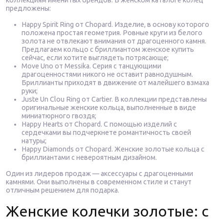
предложены:
Happy Spirit Ring от Chopard. Изделие, в основу которого
положена простая геометрия. Ровные круги из белого
золота не отвлекают внимания от драгоценного камня.
Предлагаем кольцо с бриллиантом женское купить
сейчас, если хотите выглядеть потрясающе;
Move Uno от Messika. Серия с танцующими
драгоценностями никого не оставит равнодушным.
Бриллианты приходят в движение от малейшего взмаха
руки;
Juste Un Clou Ring от Cartier. В коллекции представлены
оригинальные женские кольца, выполненные в виде
миниатюрного гвоздя;
Happy Hearts от Chopard. С помощью изделий с
сердечками вы подчеркнете романтичность своей
натуры;
Happy Diamonds от Chopard. Женские золотые кольца с
бриллиантами с невероятным дизайном.
Один из лидеров продаж — аксессуары с драгоценными
камнями. Они выполнены в современном стиле и станут
отличным решением для подарка.
Женские колечки золотые: с