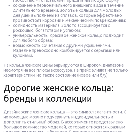
гибкостью, что позволяет придать им любую форму;
сохранение первоначального внешнего вида в течение
длительного времени. Золотые кольца для молодых
девушек выполнены из сплавов, которые эффективно
противостоят коррозии и механическим повреждениям;
солидность материала. Золото ассоциируется с
роскошью, богатством и успехом;
универсальность. Красивое женское кольцо подходит
для любого образа;
возможность сочетания с другими украшениями.
Изделие превосходно комбинируется с серьгами или
кулонами.
На кольца женские цены варьируются в широком диапазоне,
несмотря на все плюсы аксессуара. На прайс влияют не только
характеристики, но также состояние (новое или б/у).
Дорогие женские кольца:
бренды и коллекции
Дизайнерские женские кольца — это символ элегантности. С
их помощью можно подчеркнуть индивидуальность и
дополнить стильный образ. В ассортименте представлено
большое количество моделей, которые относятся к разным
коллекциям именитых брендов. В женском каталоге колец