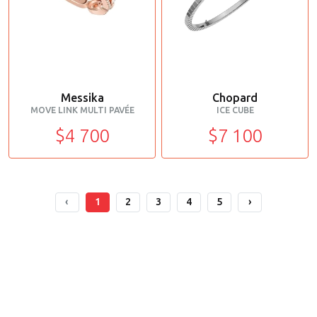
Messika
Chopard
MOVE LINK MULTI PAVÉE
ICE CUBE
$4 700
$7 100
‹
1
2
3
4
5
›