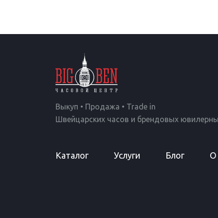
Выкуп • Продажа • Trade in
Швейцарских часов и брендовых ювилерны
Каталог
Услуги
Блог
О