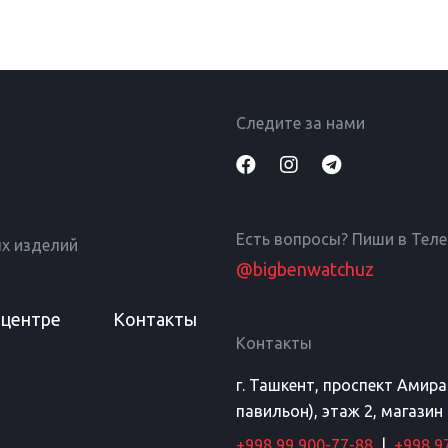
Следите за нами
Есть вопросы? Пиши в Тел
х изделий
@bigbenwatchuz
 центре
Контакты
Контакты
г. Ташкент, проспект Амир
павильон), этаж 2, магазин
+998 99 900-77-88
|
+998 9