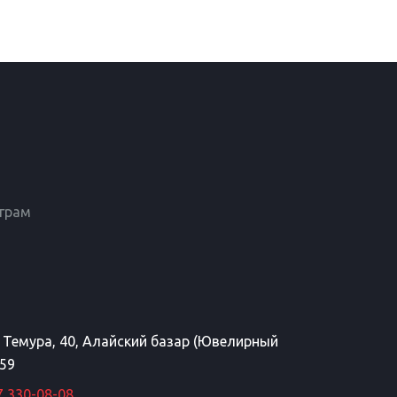
еграм
а Темура, 40, Алайский базар (Ювелирный
 59
7 330-08-08