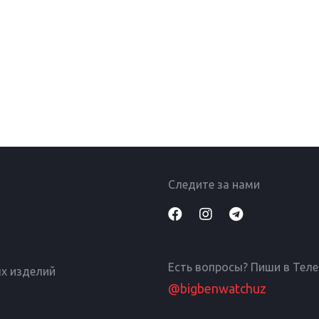
Следите за нами
Есть вопросы? Пиши в Тел
х изделий
@bigbenwatchuz