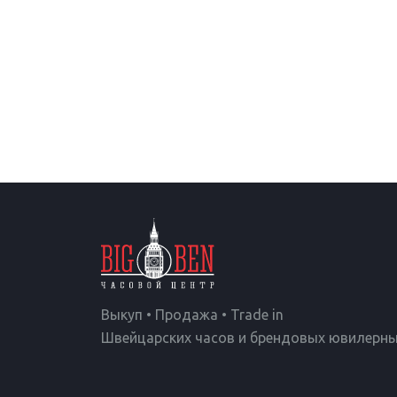
Выкуп • Продажа • Trade in
Швейцарских часов и брендовых ювилерны