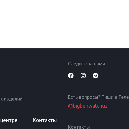
Следите за нами
Есть вопросы? Пиши в Тел
х изделий
@bigbenwatchuz
 центре
Контакты
Контакты