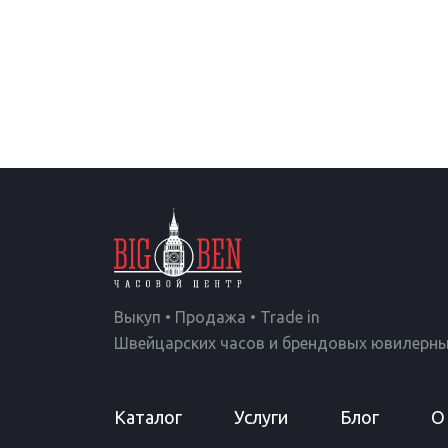
Выкуп • Продажа • Trade in
Швейцарских часов и брендовых ювилерны
Каталог
Услуги
Блог
О