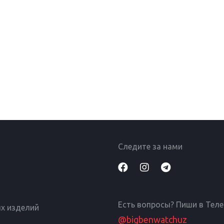
Следите за нами
Есть вопросы? Пиши в Тел
х изделий
@bigbenwatchuz