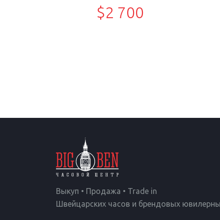
$2 700
Выкуп • Продажа • Trade in
Швейцарских часов и брендовых ювилерны