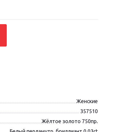
Женские
357510
Жёлтое золото 750пр.
Белый перламутр, бриллиант 0.03ct