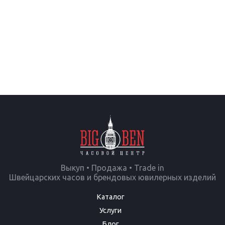
Выкуп • Продажа • Trade in
Швейцарских часов и брендовых ювилерных изделий
Каталог
Услуги
Блог