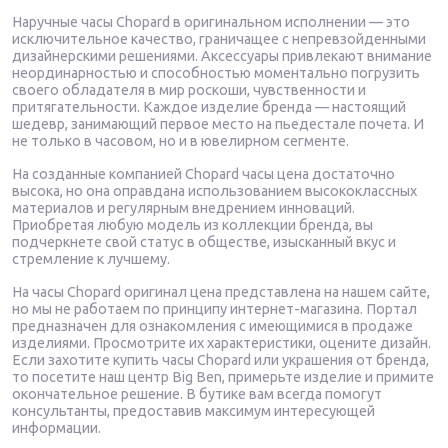
Наручные часы Chopard в оригинальном исполнении — это
исключительное качество, граничащее с непревзойденными
дизайнерскими решениями. Аксессуары привлекают внимание
неординарностью и способностью моментально погрузить
своего обладателя в мир роскоши, чувственности и
притягательности. Каждое изделие бренда — настоящий
шедевр, занимающий первое место на пьедестале почета. И
не только в часовом, но и в ювелирном сегменте.
На созданные компанией Chopard часы цена достаточно
высока, но она оправдана использованием высококлассных
материалов и регулярным внедрением инноваций.
Приобретая любую модель из коллекции бренда, вы
подчеркнете свой статус в обществе, изысканный вкус и
стремление к лучшему.
На часы Chopard оригинал цена представлена на нашем сайте,
но мы не работаем по принципу интернет-магазина. Портал
предназначен для ознакомления с имеющимися в продаже
изделиями. Просмотрите их характеристики, оцените дизайн.
Если захотите купить часы Chopard или украшения от бренда,
то посетите наш центр Big Ben, примерьте изделие и примите
окончательное решение. В бутике вам всегда помогут
консультанты, предоставив максимум интересующей
информации.