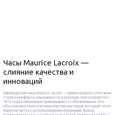
Часы Maurice Lacroix —
слияние качества и
инноваций
Швейцарские часы Maurice Lacroix — превосходное сочетание
стиля и комфорта, изысканности и роскоши. Они создаются с
1975 года и неизменно приковывают к себе внимание. Это
обусловлено многолетним опытом мастеров, который тесно
переплетается с использованием инноваций. Бренд
придерживается высочайших стандартов, предлагая товар с