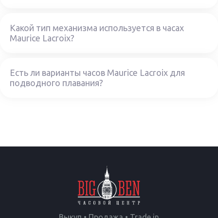
Какой тип механизма используется в часах
Maurice Lacroix?
Есть ли варианты часов Maurice Lacroix для
подводного плавания?
Выкуп • Продажа • Trade in