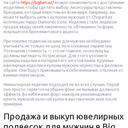
На сайте
https://bigben.uz/
можно ознакомиться с доступными
моделями, чтобы сделать выбор. Аксессуары представлены
брендами, которые известны во всем мире. Например, вы
можете выбрать цепь с кулоном мужскую от Chopard из
коллекции Happy Diamonds Icons. Изделие стало лидером
продаж ввиду своей лаконичности, обтекаемости форм,
искрящегося бриллиантового акцента.
При покупке подвески на шею для мужчин необходимо
учитывать не только ее цену, но и основные параметры.
Роскошная стоимость — это не главное, поскольку вы
должны выглядеть потрясающе. Для этого уточните
размеры изделия и материал его изготовления. Крупные
ювелирные изделия и кулоны мужские неуместны в деловом
образе. Они будут приковывать к себе внимание, отвлекая от
важных переговоров.
Миниатюрное изделие подходит не во всех случаях. Порой
оно просто теряется на общем фоне, не вызывая должного
эффекта. Во избежание форс-мажоров рекомендовано
купить мужской золотой кулон в выставочном зале после
примерки.
Продажа и выкуп ювелирных
подвесок для мужчин в Big