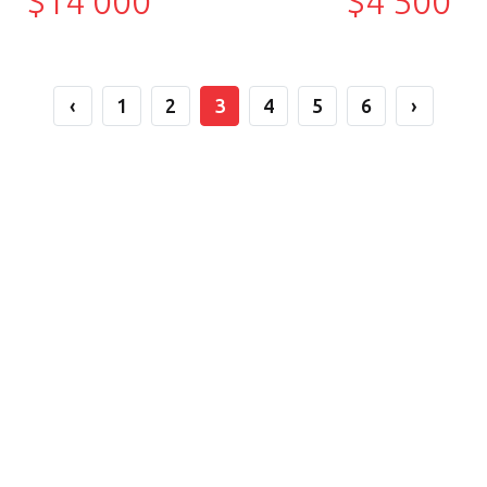
$14 000
$4 500
‹
1
2
3
4
5
6
›