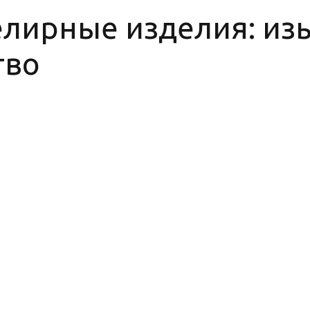
лирные изделия: изы
тво