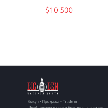
$10 500
Выкуп • Продажа • Trade in
Швейцарских часов и брендовых ювилерны