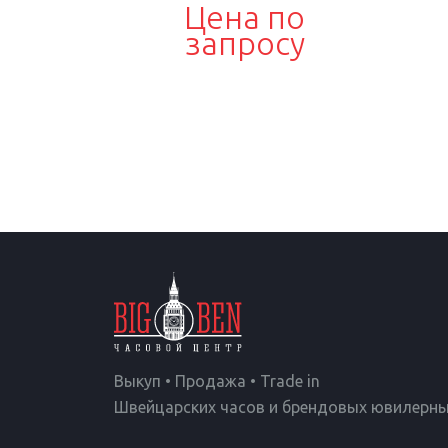
Цена по
запросу
Выкуп • Продажа • Trade in
Швейцарских часов и брендовых ювилерны