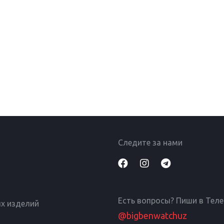
Следите за нами
Есть вопросы? Пиши в Тел
х изделий
@bigbenwatchuz