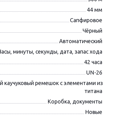
44 мм
Сапфировое
Чёрный
Автоматический
Часы, минуты, секунды, дата, запас хода
42 часа
UN-26
й каучуковый ремешок с элементами из
титана
Коробка, документы
Новые