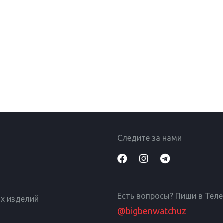
Следите за нами
Есть вопросы? Пиши в Тел
х изделий
@bigbenwatchuz