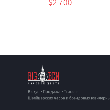
$2 700
Выкуп • Продажа • Trade in
Швейцарских часов и брендовых ювилерны