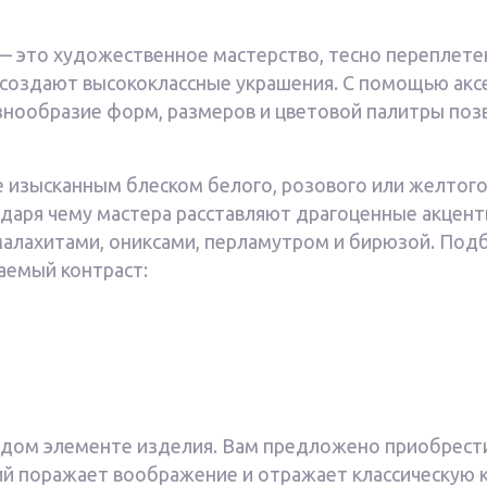
 это художественное мастерство, тесно переплете
 создают высококлассные украшения. С помощью акс
знообразие форм, размеров и цветовой палитры поз
изысканным блеском белого, розового или желтого
одаря чему мастера расставляют драгоценные акцент
малахитами, ониксами, перламутром и бирюзой. Под
аемый контраст:
дом элементе изделия. Вам предложено приобрести 
ий поражает воображение и отражает классическую к