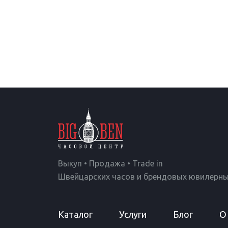
Выкуп • Продажа • Trade in
Швейцарских часов и брендовых ювилерны
Каталог
Услуги
Блог
О