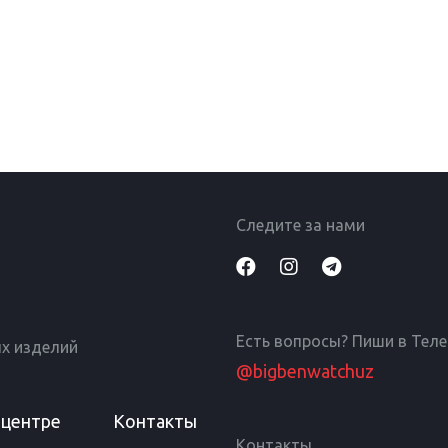
Следите за нами
Есть вопросы? Пиши в Тел
х изделий
@bigbenwatchuz
 центре
Контакты
Контакты