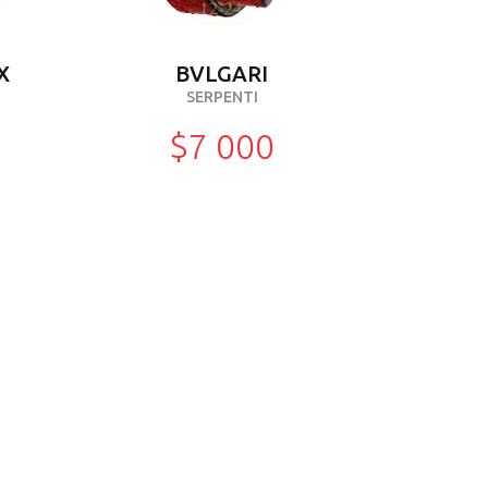
X
BVLGARI
SERPENTI
$7 000