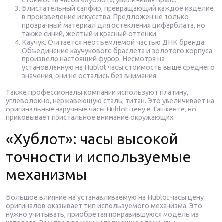
стоимость часов «Хублот», увеличивая прайс.
Блистательный сапфир, превращающий каждое изделие
в произведение искусства. Предложен не только
прозрачный материал для остекления циферблата, но
также синий, желтый и красный оттенки.
Каучук. Считается неотъемлемой частью ДНК бренда.
Объединение каучукового браслета и золотого корпуса
произвело настоящий фурор. Несмотря на
установленную на Hublot часы стоимость выше среднего
значения, они не остались без внимания.
Также профессионалы компании используют платину,
углеволокно, нержавеющую сталь, титан. Это увеличивает на
оригинальные наручные часы Hublot цену в Ташкенте, но
приковывает пристальное внимание окружающих.
«Хублот»: часы высокой
точности и используемые
механизмы
Большое влияние на устанавливаемую на Hublot часы цену
оригиналов оказывает тип используемого механизма. Это
нужно учитывать, приобретая понравившуюся модель из