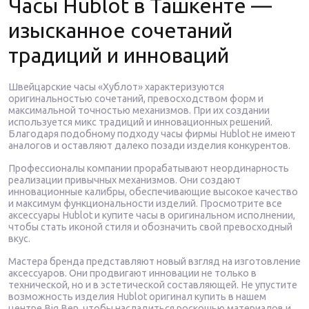
Часы Hublot в Ташкенте —
изысканное сочетаний
традиций и инноваций
Швейцарские часы «Хублот» характеризуются
оригинальностью сочетаний, превосходством форм и
максимальной точностью механизмов. При их создании
используется микс традиций и инновационных решений.
Благодаря подобному подходу часы фирмы Hublot не имеют
аналогов и оставляют далеко позади изделия конкурентов.
Профессионалы компании прорабатывают неординарность
реализации привычных механизмов. Они создают
инновационные калибры, обеспечивающие высокое качество
и максимум функциональности изделий. Просмотрите все
аксессуары Hublot и купите часы в оригинальном исполнении,
чтобы стать иконой стиля и обозначить свой превосходный
вкус.
Мастера бренда представляют новый взгляд на изготовление
аксессуаров. Они продвигают инновации не только в
технической, но и в эстетической составляющей. Не упустите
возможность изделия Hublot оригинал купить в нашем
центре Big Ben, чтобы насладиться роскошью материалов и