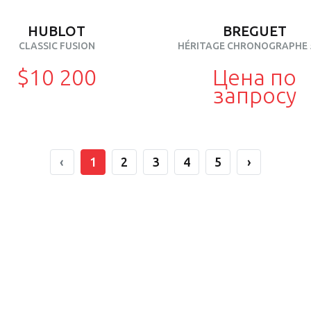
HUBLOT
BREGUET
CLASSIC FUSION
HÉRITAGE CHRONOGRAPHE 
$10 200
Цена по
запросу
‹
1
2
3
4
5
›