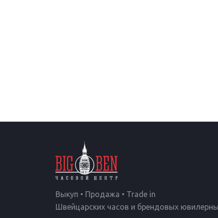
Выкуп • Продажа • Trade in
Швейцарских часов и брендовых ювилерны