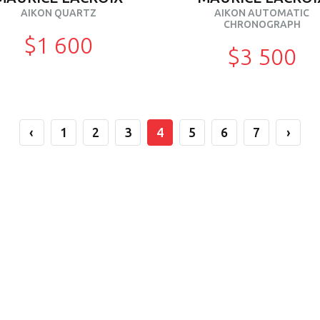
AIKON QUARTZ
AIKON AUTOMATIC
CHRONOGRAPH
$1 600
$3 500
‹
1
2
3
4
5
6
7
›