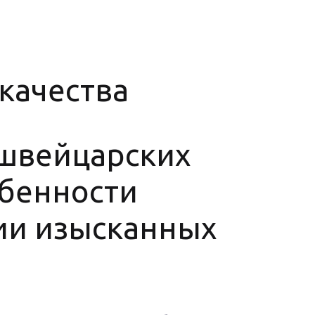
качества
швейцарских
обенности
ии изысканных