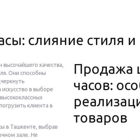
сы: слияние стиля и 
Продажа 
 высочайшего качества,
иля. Они способны
часов: ос
дчеркнуть
 искусство в выборе
реализац
 высококлассных
погрузить клиента в
товаров
ы в Ташкенте, выбрав
очном зале. Не